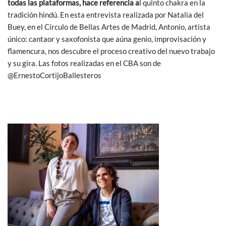
todas las plataformas, hace referencia a
l quinto chakra en la
b
er
s
tradición hindú. En esta entrevista realizada por Natalia del
o
A
Buey, en el Círculo de Bellas Artes de Madrid, Antonio, artista
único: cantaor y saxofonista que aúna genio, improvisación y
o
p
flamencura, nos descubre el proceso creativo del nuevo trabajo
k
p
y su gira. Las fotos realizadas en el CBA son de
@ErnestoCortijoBallesteros