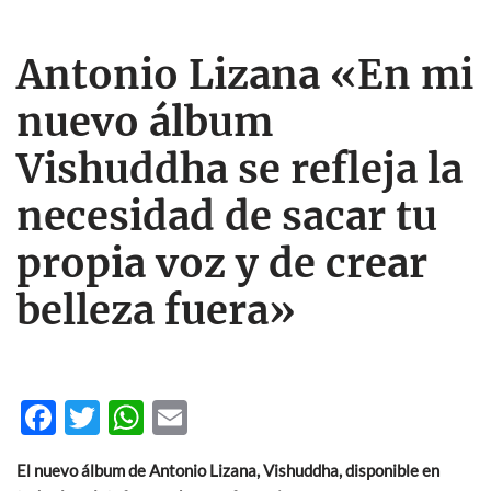
Antonio Lizana «En mi
nuevo álbum
Vishuddha se refleja la
necesidad de sacar tu
propia voz y de crear
belleza fuera»
F
T
W
E
ac
w
h
m
El nuevo álbum de Antonio Lizana,
Vishuddha, disponible en
e
itt
at
ail