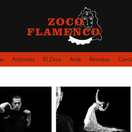
as
Articulos
El Zoco
Arte
Revistas
Cont