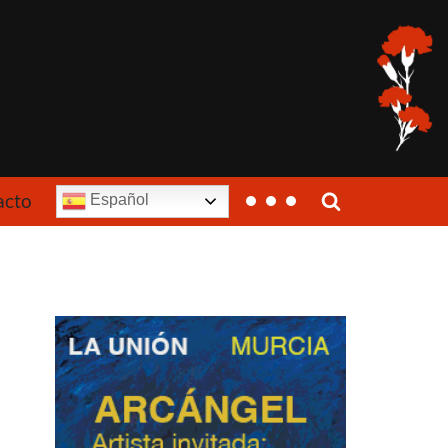
acto
Español